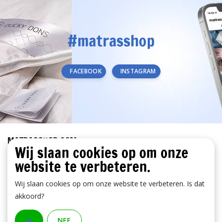
#matrasshop
FACEBOOK
INSTAGRAM
MATRASSHOP.COM
Wij slaan cookies op om onze
KLANTENSERVICE
website te verbeteren.
BETAALMETHODEN
Wij slaan cookies op om onze website te verbeteren. Is dat
akkoord?
JA
NEE