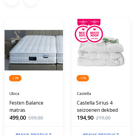
-17%
-11%
Ubica
Castella
Festen Balance
Castella Sirius 4
matras
seizoenen dekbed
499,00
194,90
599,00
219,00
BEKIJK PRODUCT
BEKIJK PRODUCT