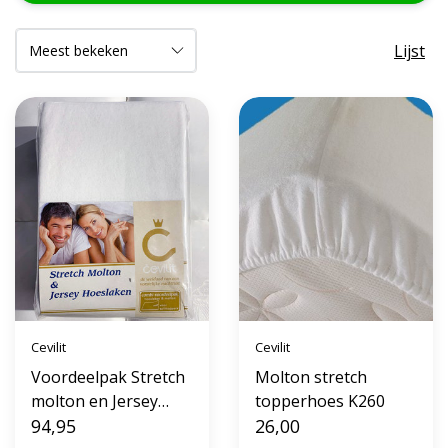
Lijst
Cevilit
Cevilit
Voordeelpak Stretch
Molton stretch
molton en Jersey
topperhoes K260
hoeslaken
94,95
26,00