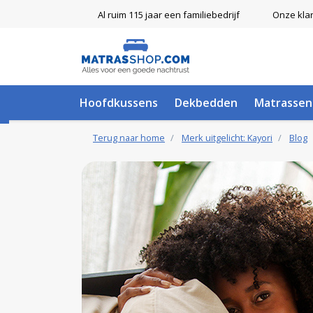
Al ruim 115 jaar een familiebedrijf
Onze kla
Hoofdkussens
Dekbedden
Matrassen
Terug naar home
Merk uitgelicht: Kayori
Blog