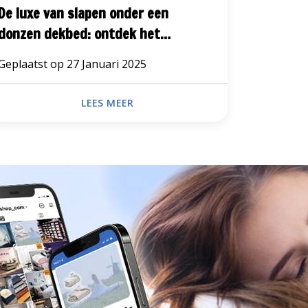
De luxe van slapen onder een
Het jui
donzen dekbed: ontdek het
slaapcom
Castella 4 seizoenen dekbed
Slaapex
Geplaatst op
27 Januari 2025
Geplaats
LEES MEER