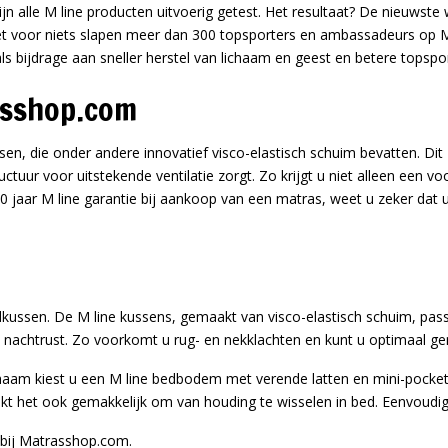
ijn alle M line producten uitvoerig getest. Het resultaat? De nieuwste
et voor niets slapen meer dan 300 topsporters en ambassadeurs op 
s bijdrage aan sneller herstel van lichaam en geest en betere topspor
rasshop.com
en, die onder andere innovatief visco-elastisch schuim bevatten. Dit 
tuur voor uitstekende ventilatie zorgt. Zo krijgt u niet alleen een voo
0 jaar M line garantie bij aankoop van een matras, weet u zeker dat 
dkussen. De M line kussens, gemaakt van visco-elastisch schuim, pas
e nachtrust. Zo voorkomt u rug- en nekklachten en kunt u optimaal ge
haam kiest u een M line bedbodem met verende latten en mini-pocket
aakt het ook gemakkelijk om van houding te wisselen in bed. Eenvoudig
 bij Matrasshop.com.