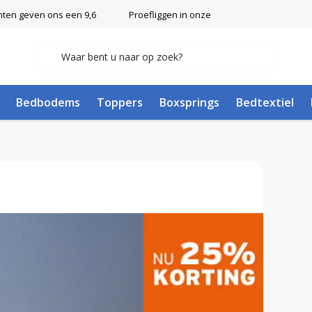
nten geven ons een 9,6
Proefliggen in onze showroom in Ulft
Bedbodems
Toppers
Boxsprings
Bedtextiel