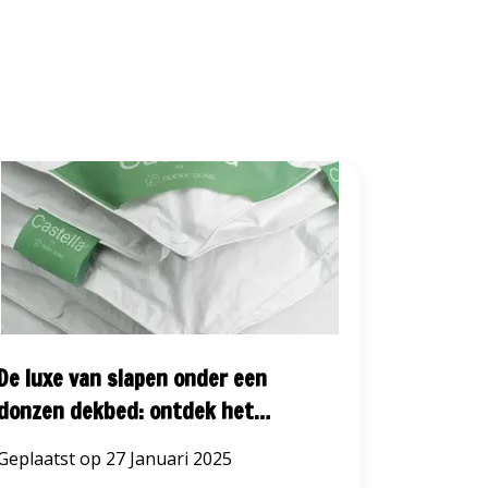
De luxe van slapen onder een
Het jui
donzen dekbed: ontdek het
slaapcom
Castella 4 seizoenen dekbed
Slaapex
Geplaatst op
27 Januari 2025
Geplaats