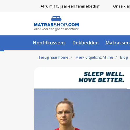
Al ruim 115 jaar een familiebedrijf
Onze kla
Hoofdkussens
Dekbedden
Matrassen
Terug naar home
Merk uitgelicht: M line
Blog