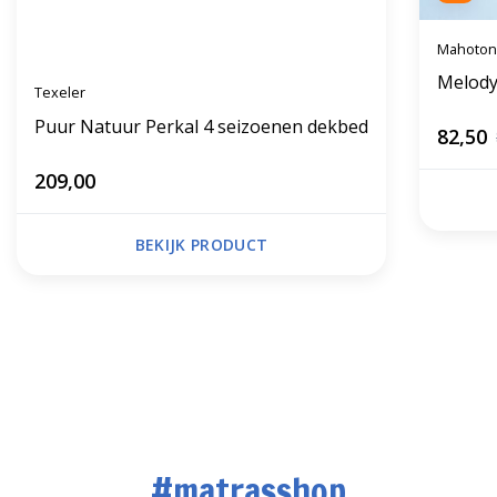
Mahoton
Melody
Texeler
Puur Natuur Perkal 4 seizoenen dekbed
82,50
209,00
BEKIJK PRODUCT
#matrasshop