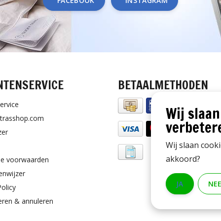
FACEBOOK
INSTAGRAM
NTENSERVICE
BETAALMETHODEN
ervice
Wij slaan
trasshop.com
verbeter
zer
Wij slaan cook
akkoord?
e voorwaarden
enwijzer
JA
NE
Policy
eren & annuleren