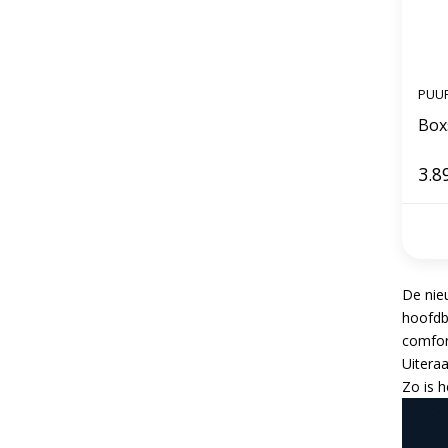
PUU
3.8
De nie
hoofdb
comfor
Uiteraa
Zo is 