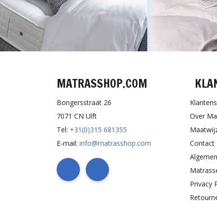
MATRASSHOP.COM
KLA
Bongersstraat 26
Klantens
7071 CN Ulft
Over Ma
Tel:
+31(0)315 681355
Maatwij
E-mail:
info@matrasshop.com
Contact
Algemen
Matrass
Privacy 
Retourn