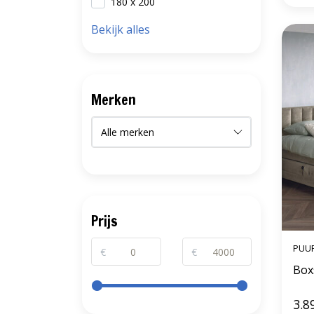
180 x 200
Bekijk alles
Merken
Prijs
PUU
€
€
3.8