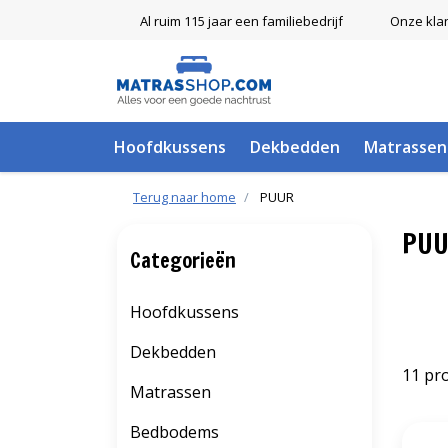
Al ruim 115 jaar een familiebedrijf
Onze kla
Hoofdkussens
Dekbedden
Matrassen
Terug naar home
PUUR
PUU
Categorieën
Hoofdkussens
Dekbedden
11 pr
Matrassen
Bedbodems