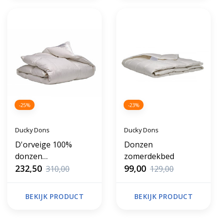
-25%
-23%
Ducky Dons
Ducky Dons
D'orveige 100%
Donzen
donzen
zomerdekbed
winterdekbed 200 x
232,50
99,00
310,00
129,00
220
BEKIJK PRODUCT
BEKIJK PRODUCT