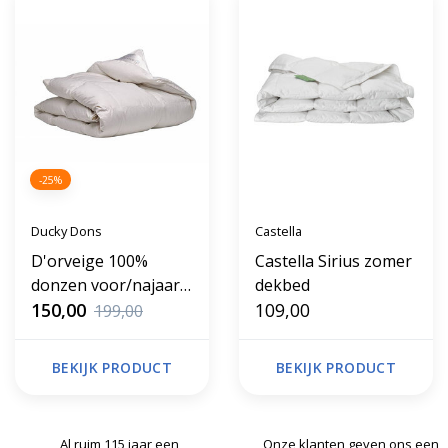
-25%
Ducky Dons
Castella
D'orveige 100%
Castella Sirius zomer
donzen voor/najaars
dekbed
dekbed
150,00
109,00
199,00
BEKIJK PRODUCT
BEKIJK PRODUCT
Al ruim 115 jaar een
Onze klanten geven ons een