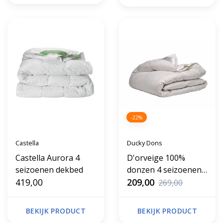
-22%
Castella
Ducky Dons
Castella Aurora 4
D'orveige 100%
seizoenen dekbed
donzen 4 seizoenen
419,00
dekbed
209,00
269,00
BEKIJK PRODUCT
BEKIJK PRODUCT