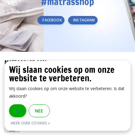
#matrasshop
FACEBOOK
INSTAGRAM
MATRASSHOP.COM
Wij slaan cookies op om onze
KLANTENSERVICE
website te verbeteren.
BETAALMETHODEN
Wij slaan cookies op om onze website te verbeteren. Is dat
akkoord?
JA
NEE
MEER OVER COOKIES »