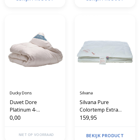
Ducky Dons
Silvana
Duvet Dore
Silvana Pure
Platinum 4-
Colortemp Extra
seizoenen donzen
0,00
Light Rood
159,95
dekbed
NIET OP VOORRAAD
BEKIJK PRODUCT