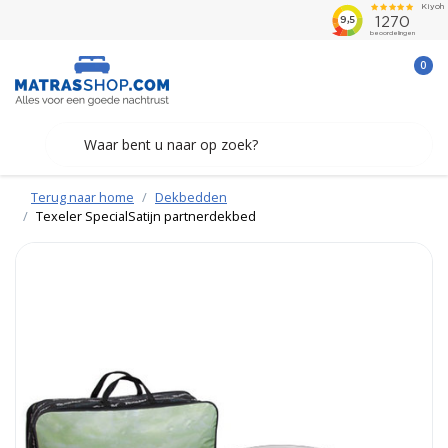
0
Terug naar home
Dekbedden
Texeler SpecialSatijn partnerdekbed