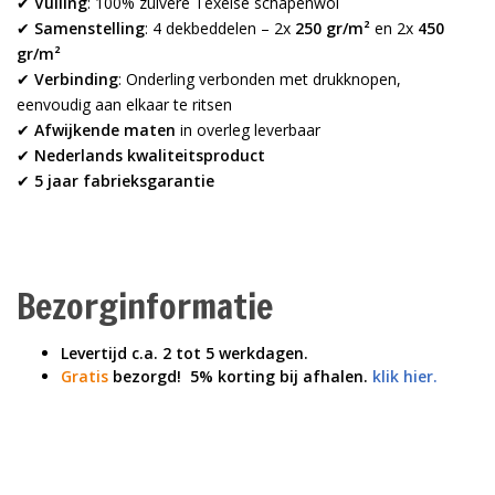
✔
Vulling
: 100% zuivere Texelse schapenwol
✔
Samenstelling
: 4 dekbeddelen – 2x
250 gr/m²
en 2x
450
gr/m²
✔
Verbinding
: Onderling verbonden met drukknopen,
eenvoudig aan elkaar te ritsen
✔
Afwijkende maten
in overleg leverbaar
✔
Nederlands kwaliteitsproduct
✔
5 jaar fabrieksgarantie
Bezorginformatie
Levertijd c.a. 2 tot 5 werkdagen.
Gratis
bezorgd!
5% korting bij afhalen.
klik hier.