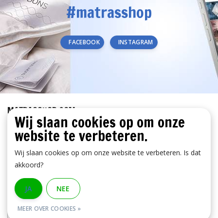
#matrasshop
FACEBOOK
INSTAGRAM
MATRASSHOP.COM
Wij slaan cookies op om onze
KLANTENSERVICE
website te verbeteren.
BETAALMETHODEN
Wij slaan cookies op om onze website te verbeteren. Is dat
akkoord?
JA
NEE
MEER OVER COOKIES »