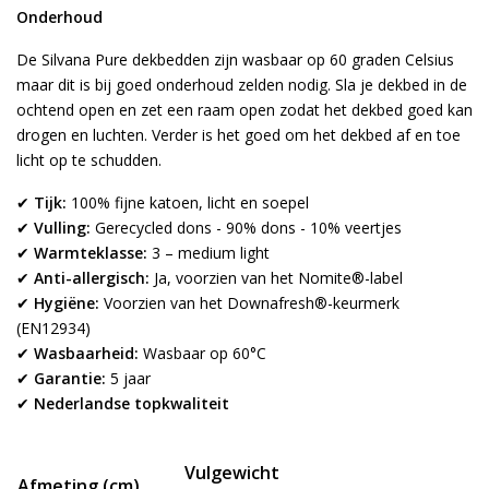
Onderhoud
De Silvana Pure dekbedden zijn wasbaar op 60 graden Celsius
maar dit is bij goed onderhoud zelden nodig. Sla je dekbed in de
ochtend open en zet een raam open zodat het dekbed goed kan
drogen en luchten. Verder is het goed om het dekbed af en toe
licht op te schudden.
✔
Tijk:
100% fijne katoen, licht en soepel
✔
Vulling:
Gerecycled dons - 90% dons - 10% veertjes
✔
Warmteklasse:
3 – medium light
✔
Anti-allergisch:
Ja, voorzien van het Nomite®-label
✔
Hygiëne:
Voorzien van het Downafresh®-keurmerk
(EN12934)
✔
Wasbaarheid:
Wasbaar op 60°C
✔
Garantie:
5 jaar
✔
Nederlandse topkwaliteit
Vulgewicht
Afmeting (cm)