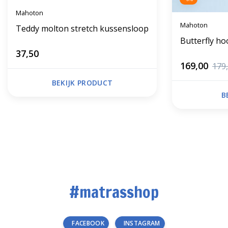
Mahoton
Mahoton
Teddy molton stretch kussensloop
Butterfly ho
37,50
169,00
179
BEKIJK PRODUCT
B
#matrasshop
FACEBOOK
INSTAGRAM