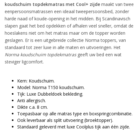
koudschuim
topdekmatras met Cool+ zijde
maakt van twee
eenpersoonsmatrassen
een ideaal tweepersoonsbed, zonder
harde naad of koude-opening in het midden. Bij Scandinavisch
slapen gaat het bed
opdekken
of afhalen veel sneller, omdat de
hoeslakens niet om het matras maar om de topper worden
geslagen. Er is een uitgebreide collectie Norma toppers, van
standaard tot zeer luxe in alle maten en uitvoeringen. Het
Norma
koudschuim
topdekmatras
geeft uw bed een wat
steviger
ligcomfort
.
Kern:
Koudschuim
.
Model: Norma T150 koudschuim.
Tijk: Luxe
Dubbeldoek
bekleding.
Anti allergisch.
Dikte c.a. 8 cm.
Toepasbaar op alle matras type en
boxspringcombinatie
.
Ook leverbaar als split uitvoering (
broektopper
).
Standaard geleverd met luxe
Coolplus
tijk aan
één
zijde.