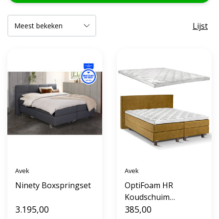
Lijst
Avek
Avek
Ninety Boxspringset
OptiFoam HR
Koudschuim
3.195,00
Topdekmatras Avek
385,00