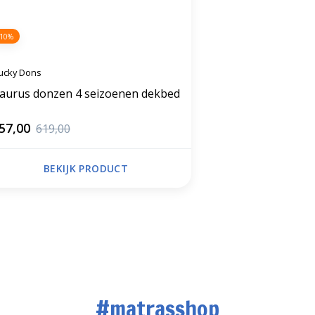
-10%
ucky Dons
aurus donzen 4 seizoenen dekbed
57,00
619,00
BEKIJK PRODUCT
#matrasshop