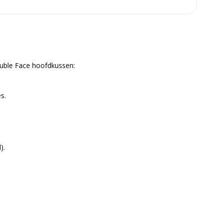
uble Face hoofdkussen:
s.
).