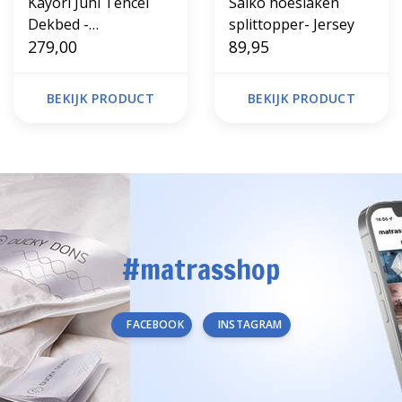
Kayori Juhi Tencel
Saiko hoeslaken
Dekbed -
splittopper- Jersey
Lente/Herfst
279,00
89,95
BEKIJK PRODUCT
BEKIJK PRODUCT
#matrasshop
FACEBOOK
INSTAGRAM