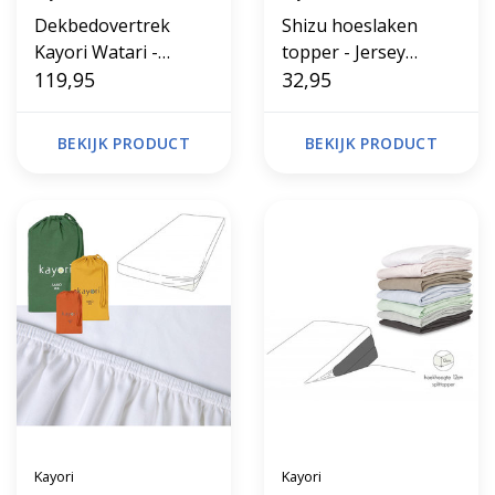
Dekbedovertrek
Shizu hoeslaken
Kayori Watari -
topper - Jersey
katoen en linnen
119,95
stretch
32,95
BEKIJK PRODUCT
BEKIJK PRODUCT
Kayori
Kayori