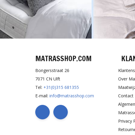
MATRASSHOP.COM
KLA
Bongersstraat 26
Klantens
7071 CN Ulft
Over Ma
Tel:
+31(0)315 681355
Maatwij
E-mail:
info@matrasshop.com
Contact
Algemen
Matrass
Privacy 
Retourn