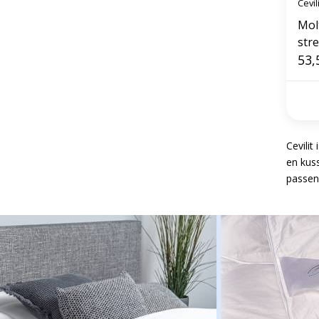
Cevili
Mol
str
53,
Cevili
en kuss
passen