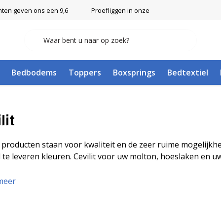
nten geven ons een 9,6
Proefliggen in onze showroom in Ulft
Bedbodems
Toppers
Boxsprings
Bedtextiel
lit
it producten staan voor kwaliteit en de zeer ruime mogelijk
l te leveren kleuren. Cevilit voor uw molton, hoeslaken en
meer