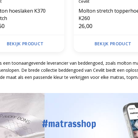
t
Cevilit
ton hoeslaken K370
Molton stretch topperho
etch
K260
50
26,00
BEKIJK PRODUCT
BEKIJK PRODUCT
t is een toonaangevende leverancier van beddengoed, zoals molton m
enslopen. De brede collectie beddengoed van Cevilit biedt een oplossi
de maat als een passende kleur te verkrijgen voor elke matras, topm
#matrasshop