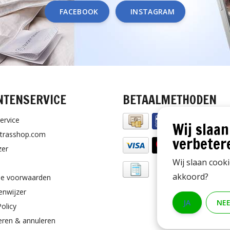
FACEBOOK
INSTAGRAM
NTENSERVICE
BETAALMETHODEN
ervice
Wij slaan
trasshop.com
verbeter
zer
Wij slaan cook
akkoord?
e voorwaarden
enwijzer
JA
NE
Policy
eren & annuleren