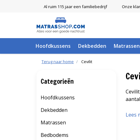
Al ruim 115 jaar een familiebedrijf
Onze kla
Hoofdkussens
Dekbedden
Matrassen
Terug naar home
Cevilit
Cevi
Categorieën
Cevil
Hoofdkussens
aanta
Dekbedden
Lees 
Matrassen
Bedbodems