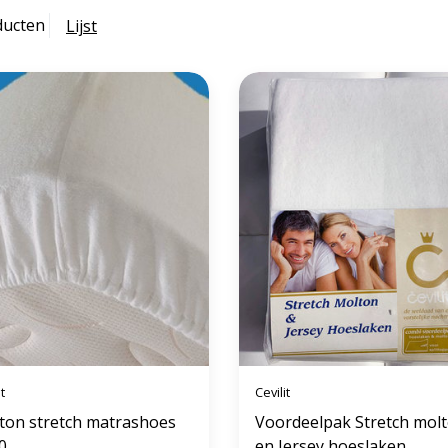
ducten
Lijst
t
Cevilit
ton stretch matrashoes
Voordeelpak Stretch mol
0
en Jersey hoeslaken