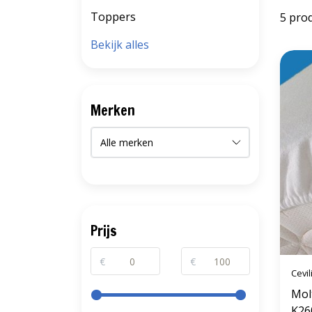
Toppers
5 pro
Bekijk alles
Merken
Prijs
€
€
Cevili
Mol
K26