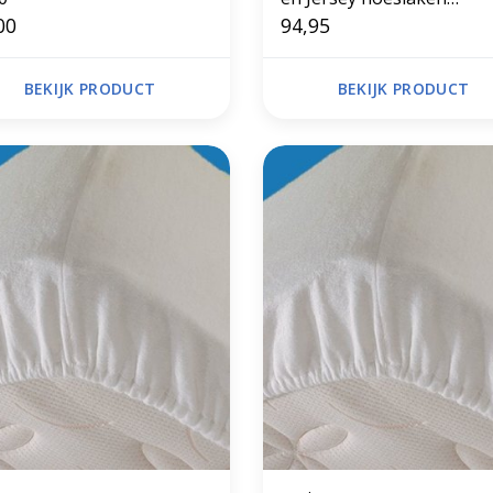
00
Splittopper
94,95
BEKIJK PRODUCT
BEKIJK PRODUCT